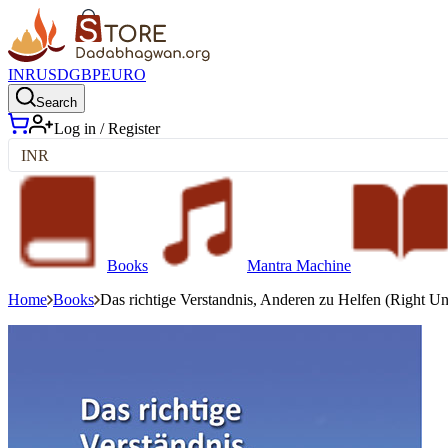
INR
USD
GBP
EURO
Search
Log in / Register
INR
Books
Mantra Machine
Home
Books
Das richtige Verstandnis, Anderen zu Helfen (Right U