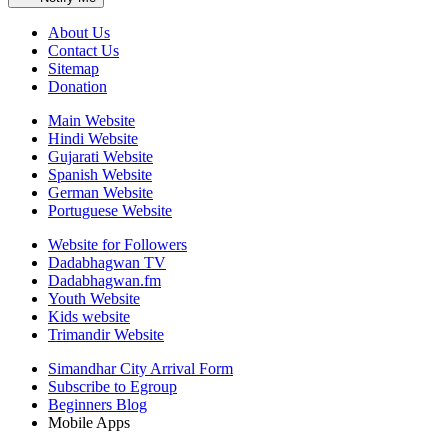
About Us
Contact Us
Sitemap
Donation
Main Website
Hindi Website
Gujarati Website
Spanish Website
German Website
Portuguese Website
Website for Followers
Dadabhagwan TV
Dadabhagwan.fm
Youth Website
Kids website
Trimandir Website
Simandhar City Arrival Form
Subscribe to Egroup
Beginners Blog
Mobile Apps