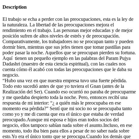
Description
El trabajo se echa a perder con las preocupaciones, esta es la ley de
la naturaleza. La libertad de las preocupaciones mejora el
rendimiento en el trabajo. Las personas mejor educadas y de mejor
posición sufren de altos niveles de estrés y de preocupación.
Comparativamente, los trabajadores no se procupan tanto y pueden
dormir bien, mientras que sus jefes tienen que tomar pastillas para
poder pasar la noche. Aquellos que se preocupan pierden su fortuna.
Aquí tienen un pequeño ejemplo en las palabras del Param Pujya
Dadashri (maestro de esta ciencia espiritual), con las cuales nos
cuenta cómo él acabó con todas las preocupaciones que le daba su
negocio.
“Hubo una vez en que nuestra empresa tuvo una fuerte pérdida.
Todo esto sucedió antes de que yo tuviera el Gnan (antes de la
Realización del Ser). Cuando eso ocurrió no paraba de preocuparme
y me quedaba despierto toda la noche. Pero, entonces recibí una
respuesta de mi interior: “¿ a quién más le preocupaba en ese
momento esa pérdida?” Sentí que mi socio no se preocupaba tanto
como yo y me di cuenta que era el único que estaba de verdad
preocupado.Aunque mi esposa e hijos eran todos socios del
negocio, ellos tampoco sabían nada sobre el asunto.Incluso, en ese
momento, todo iba bien para ellos a pesar de no saber nada sobre
esto.Yo era el único tonto que se preocupa.Cuando los demás que