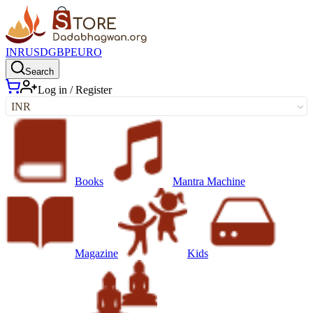
INR
USD
GBP
EURO
Search
Log in / Register
INR
Books
Mantra Machine
Magazine
Kids